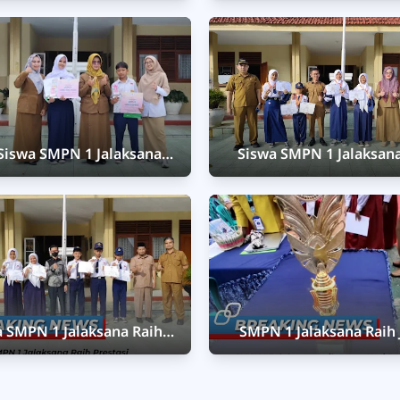
ati Kuningan Serahkan
Pulang Piala Bergilir B
Penghargaan
Kuningan
Siswa SMPN 1 Jalaksana
Siswa SMPN 1 Jalaksana
Prestasi Se-provinsi Jawa
Medali di Kejurnas Penca
 DKI Jakarta & Banten, di
Indramayu Championshi
a AL MULTAZAM KRISTAL
XIII
a SMPN 1 Jalaksana Raih
SMPN 1 Jalaksana Raih 
stasi Membanggakan di
Hari Peduli Sampah Na
aan Nasional Pencak Silat