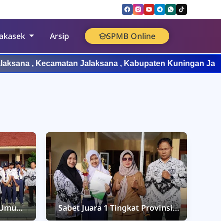
akasek
Arsip
SPMB Online
na , Kecamatan Jalaksana , Kabupaten Kuningan Jawa Bara
a Umum
Sabet Juara 1 Tingkat Provinsi,
Bawa
Sabrina Shafir Octaviena