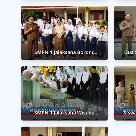
Diklat PKS Tingkat SMP
Bup
SMPN 1 Jalaksana Borong
Dua 
Medali di Kejuaraan Pencak Silat
Raih 
Kabupaten Kuningan
Barat,
Acar
SMPN 1 Jalaksana Wisuda
Sisw
Tahfidz Juz 29 & 30 Angkatan Ke-
Pre
3: "Al-Qur'an di Hati, Sampaikan
Kejuar
Akhlak Rabbani"