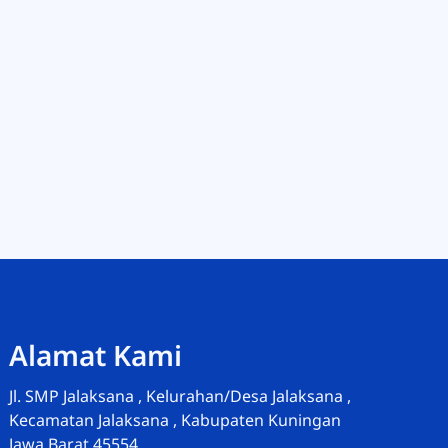
Admin-Wakasek Humas
Alamat Kami
Online
Jl. SMP Jalaksana , Kelurahan/Desa Jalaksana ,
Kecamatan Jalaksana , Kabupaten Kuningan
Jawa Barat 45554