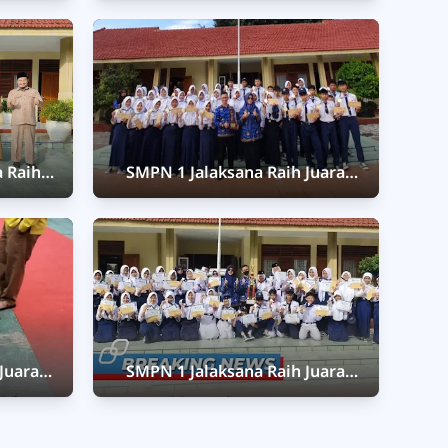
upati
Tunjukkan Kemampuan Story
Telling yang Memukau
 Raih
SMPN 1 Jalaksana Raih Juara
k Silat
Umum 1 Pencak Silat di
p 2026
Kuningan Championship III
Bupati Cup 2025
Juara
SMPN 1 Jalaksana Raih Juara
sional
Umum Pencak Silat Piala
Kadisdikbud Kuningan