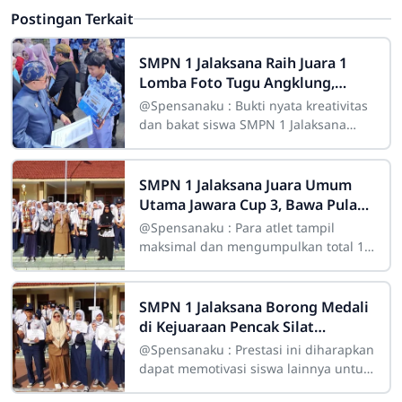
Postingan Terkait
SMPN 1 Jalaksana Raih Juara 1
Lomba Foto Tugu Angklung,
Bupati Kuningan Serahkan
@Spensanaku : Bukti nyata kreativitas
Penghargaan
dan bakat siswa SMPN 1 Jalaksana
dalam bidang seni fotografi serta
promosi budaya lokal
SMPN 1 Jalaksana Juara Umum
Utama Jawara Cup 3, Bawa Pulang
Piala Bergilir Bupati Kuningan
@Spensanaku : Para atlet tampil
maksimal dan mengumpulkan total 15
medali emas SMPN 1 Jalaksana | Maju
Bersama Kita Hebat
SMPN 1 Jalaksana Borong Medali
di Kejuaraan Pencak Silat
Kabupaten Kuningan
@Spensanaku : Prestasi ini diharapkan
dapat memotivasi siswa lainnya untuk
terus berprestasi, baik di bidang