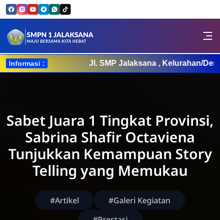
Skip to Content
SMPN 1 JALAKSANA
Jl. SMP Jalaksana , Kelurahan/Desa 
Informasi :
Sabet Juara 1 Tingkat Provinsi,
Sabrina Shafir Octaviena
Tunjukkan Kemampuan Story
Telling yang Memukau
#Artikel
#Galeri Kegiatan
#Prestasi