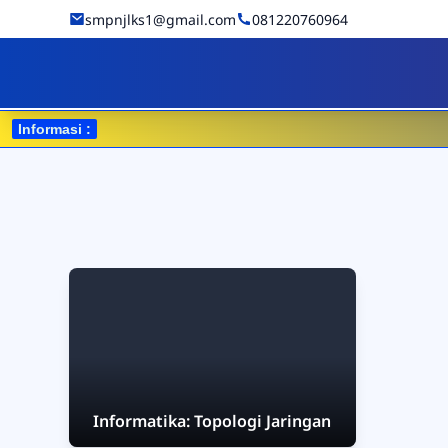
Skip to Content
smpnjlks1@gmail.com
081220760964
SMPN 1 JALAKSANA
Informasi :
Informatika: Topologi Jaringan