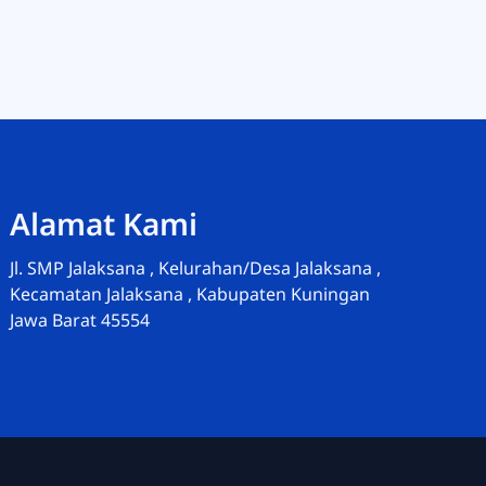
Alamat Kami
Jl. SMP Jalaksana , Kelurahan/Desa Jalaksana ,
Kecamatan Jalaksana , Kabupaten Kuningan
Admin-Wakasek Humas
Jawa Barat 45554
Online