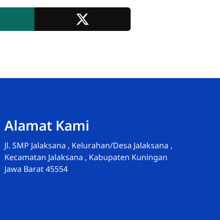
Admin-Wakasek Humas
Alamat Kami
Online
Jl. SMP Jalaksana , Kelurahan/Desa Jalaksana ,
Kecamatan Jalaksana , Kabupaten Kuningan
Jawa Barat 45554