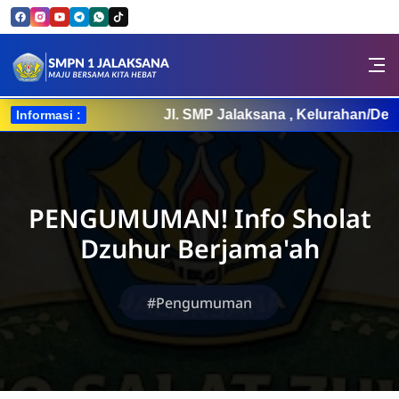
Skip to Content
SMPN 1 JALAKSANA
Jl. SMP Jalaksana , Kelurahan/Desa
Informasi :
PENGUMUMAN! Info Sholat
Dzuhur Berjama'ah
#Pengumuman